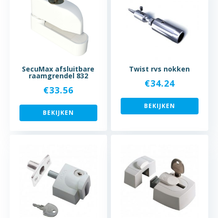
SecuMax afsluitbare
Twist rvs nokken
raamgrendel 832
€
34.24
€
33.56
BEKIJKEN
BEKIJKEN