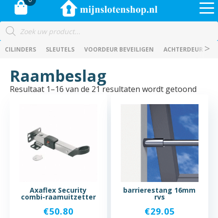
Producten
zoeken
CILINDERS
SLEUTELS
VOORDEUR BEVEILIGEN
ACHTERDEUR BEVE
Raambeslag
Resultaat 1–16 van de 21 resultaten wordt getoond
Axaflex Security
barrierestang 16mm
combi-raamuitzetter
rvs
€
50.80
€
29.05