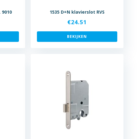
L 9010
1535 D+N klavierslot RVS
€
24.51
BEKIJKEN