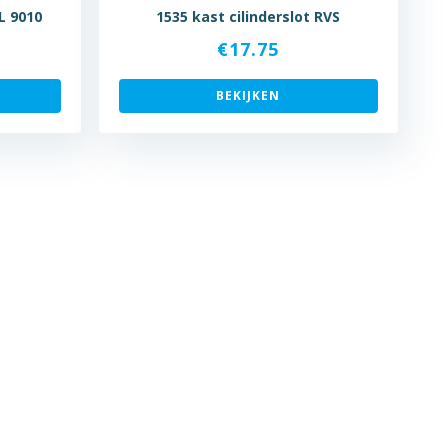
L 9010
1535 kast cilinderslot RVS
€
17.75
BEKIJKEN