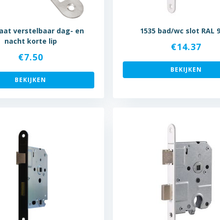
laat verstelbaar dag- en
1535 bad/wc slot RAL 
nacht korte lip
€
14.37
€
7.50
BEKIJKEN
BEKIJKEN