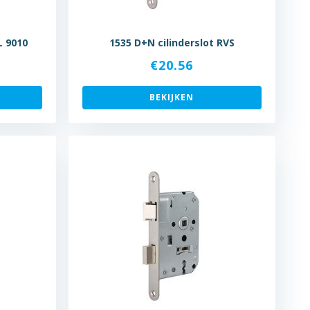
L 9010
1535 D+N cilinderslot RVS
€
20.56
BEKIJKEN