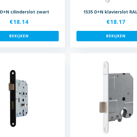
 D+N cilinderslot zwart
1535 D+N klavierslot RA
€
18.14
€
18.17
BEKIJKEN
BEKIJKEN