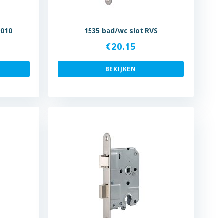
9010
1535 bad/wc slot RVS
€
20.15
BEKIJKEN