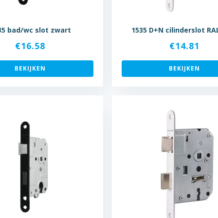
35 bad/wc slot zwart
1535 D+N cilinderslot RA
€
16.58
€
14.81
BEKIJKEN
BEKIJKEN