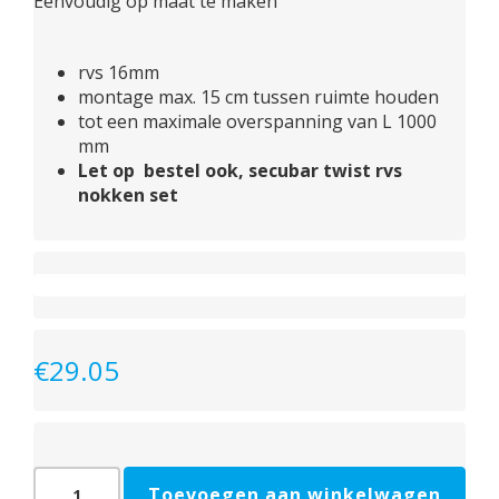
Eenvoudig op maat te maken
rvs 16mm
montage max. 15 cm tussen ruimte houden
tot een maximale overspanning van L 1000
mm
Let op bestel ook, secubar twist rvs
nokken set
€
29.05
barrierestang
Toevoegen aan winkelwagen