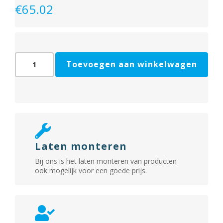
€
65.02
Veiligheids
Toevoegen aan winkelwagen
bijzetslot
4228
skg
**
aantal
Laten monteren
Bij ons is het laten monteren van producten
ook mogelijk voor een goede prijs.