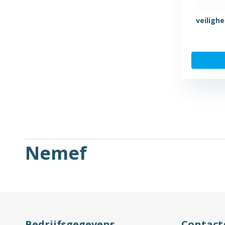
veiligh
Nemef
Bedrijfsgegevens
Contact