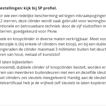
stellingen: kijk bij SP profiel.
or wie een redelijke bescherming wil tegen inbraakpogingen
2 sterren, deze cilinder wordt vaak gebruikt voor woningb
ntionele en betrouwbare techniek. door de vijf sluitstiften 
 sterren. goedgekeurd voor Pkvw.
ele en knopcilinder in diverse maten verkrijgbaar. Meet vo
enzijde is (bij enkele of cilinders met knop), en bij een dubb
ngeraden de cilinder maximaal 3 millimeter buiten het deurb
ren van hout, metaal of kunststof.
laten bijbestellen
r genoemd), dubbele cilinder of knopcilinder bestelt, worden 
nen van meerderen buitendeuren met een en dezelfde sleutel
t cilinders zes sleutels meegeleverd. Handig aan de sleutels 
elcertificaat heb je de vrijheid zelf sleutels te laten kopiër