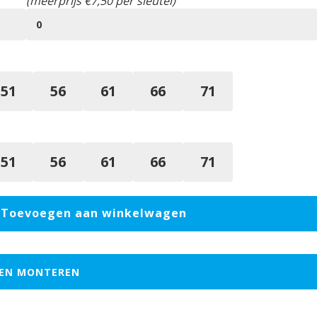
(meerprijs €7,50 per sleutel)
51
56
61
66
71
51
56
61
66
71
Toevoegen aan winkelwagen
EN MONTEREN