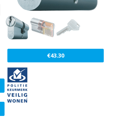
€
43.30