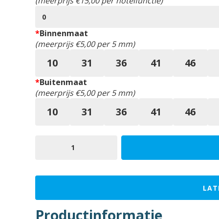
(meerprijs €15,00 per hotelfunctie)
*
Binnenmaat
(meerprijs €5,00 per 5 mm)
10
31
36
41
46
*
Buitenmaat
(meerprijs €5,00 per 5 mm)
10
31
36
41
46
Mauer
S1
aantal
LAT
Productinformatie