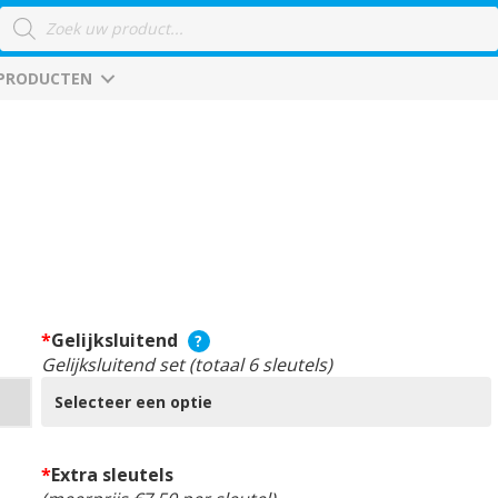
Producten
zoeken
 PRODUCTEN
*
Gelijksluitend
?
Gelijksluitend set (totaal 6 sleutels)
*
Extra sleutels