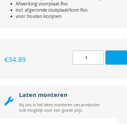
Afwerking voorplaat Rvs
incl. afgeronde sluitplaat/kom Rvs
voor houten kozijnen
Magneet
€
34.89
loopslot
1545
Rvs
aantal
Laten monteren
Bij ons is het laten monteren van producten
ook mogelijk voor een goede prijs.